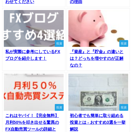
わせてください
の理由
投資
投資
私が実際に参考にしているFX
『資産』と『貯金』の違いと
ブログを紹介します！
は？どっちを増やすのが正解
なの？
投資
投資
これはヤバイ！【完全無料】
初心者でも簡単に取り組める
月利50%を叩き出せる驚異の
投資とは - おすすめ3選を一挙
FX自動売買ツールの詳細と
解説