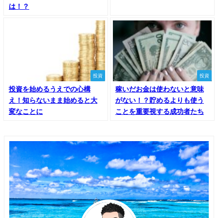
は！？
投資
投資
投資を始めるうえでの心構
稼いだお金は使わないと意味
え！知らないまま始めると大
がない！？貯めるよりも使う
変なことに
ことを重要視する成功者たち