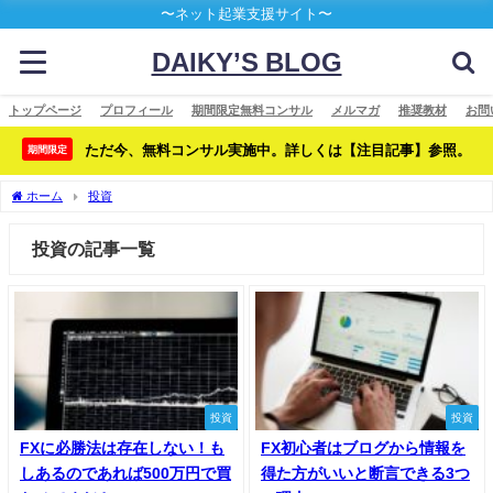
〜ネット起業支援サイト〜
DAIKY’S BLOG
トップページ
プロフィール
期間限定無料コンサル
メルマガ
推奨教材
お問
ただ今、無料コンサル実施中。詳しくは【注目記事】参照。
期間限定
ホーム
投資
投資の記事一覧
投資
投資
FXに必勝法は存在しない！も
FX初心者はブログから情報を
しあるのであれば500万円で買
得た方がいいと断言できる3つ