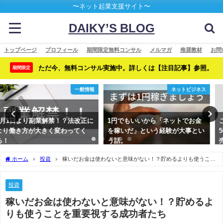
〜ネット起業支援サイト〜
DAIKY’S BLOG
トップページ
プロフィール
期間限定無料コンサル
メルマガ
推奨教材
お問
ただ今、無料コンサル実施中。詳しくは【注目記事】参照。
期間限定
ネットビジネス
投資
1円でもいいから「ネットでお金
これはヤバイ！【完全無料】月利
を稼いだ」という経験が大事とい
50%を叩き出せる驚異のFX自動
う話。
売買ツールの詳細とは！？
ホーム
投資
稼いだお金は使わないと意味がない！？貯めるよりも使うこと
を重要視する成功者たち
投資
稼いだお金は使わないと意味がない！？貯めるよ
りも使うことを重要視する成功者たち