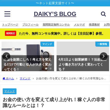
〜ネット起業支援サイト〜
DAIKY’S BLOG
トップページ
プロフィール
期間限定無料コンサル
メルマガ
推奨教材
お問
ただ今、無料コンサル実施中。詳しくは【注目記事】参照。
期間限定
マインド
一般情報
本業を副業にしろ！考え方を変え
4月1日より副業解禁！？法改正に
るだけで行動と収入が大きく変わ
より働き方が大きく変わってく
ってくる！
る！
ホーム
マインド
お金の使い方を変えて成り上がれ！稼ぐ人の非常識なルー
ルとは！？
マインド
お金の使い方を変えて成り上がれ！稼ぐ人の非常
識なルールとは！？