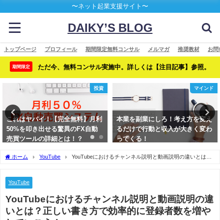
〜ネット起業支援サイト〜
DAIKY’S BLOG
トップページ
プロフィール
期間限定無料コンサル
メルマガ
推奨教材
お問
ただ今、無料コンサル実施中。詳しくは【注目記事】参照。
期間限定
投資
マインド
これはヤバイ！【完全無料】月利
本業を副業にしろ！考え方を変え
50%を叩き出せる驚異のFX自動
るだけで行動と収入が大きく変わ
売買ツールの詳細とは！？
ってくる！
ホーム
YouTube
YouTubeにおけるチャンネル説明と動画説明の違いとは？
正しい書き方で効率的に登録者数を増やしていこう！
YouTube
YouTubeにおけるチャンネル説明と動画説明の違
いとは？正しい書き方で効率的に登録者数を増や