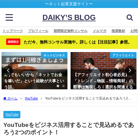
〜ネット起業支援サイト〜
DAIKY’S BLOG
トップページ
プロフィール
期間限定無料コンサル
メルマガ
推奨教材
お問
ただ今、無料コンサル実施中。詳しくは【注目記事】参照。
期間限定
ネットビジネス
アフィリエイト
1円でもいいから「ネットでお金
【アフィリエイト初心者必見】
を稼いだ」という経験が大事とい
「トレンド→物販→情報商材」の
う話。
順番は無視しろ！選択を間違える
といつまでたっても稼げない
ホーム
YouTube
YouTubeをビジネス活用することで見込めるであろう2つ
のポイント！
YouTube
YouTubeをビジネス活用することで見込めるであ
ろう2つのポイント！