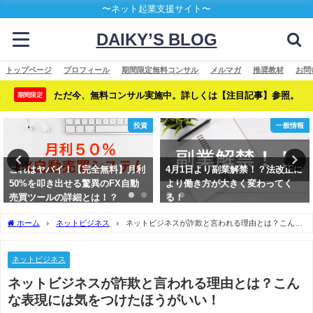
〜ネット起業支援サイト〜
DAIKY’S BLOG
トップページ
プロフィール
期間限定無料コンサル
メルマガ
推奨教材
お問
ただ今、無料コンサル実施中。詳しくは【注目記事】参照。
期間限定
投資
一般情報
これはヤバイ！【完全無料】月利
4月1日より副業解禁！？法改正に
50%を叩き出せる驚異のFX自動
より働き方が大きく変わってく
売買ツールの詳細とは！？
る！
ホーム
ネットビジネス
ネットビジネスが詐欺と言われる理由とは？こんな
表現には気をつけたほうがいい！
ネットビジネス
ネットビジネスが詐欺と言われる理由とは？こん
な表現には気をつけたほうがいい！