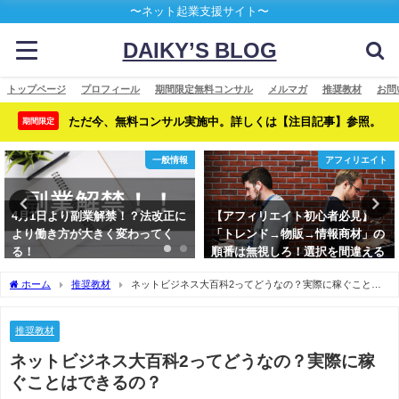
〜ネット起業支援サイト〜
DAIKY’S BLOG
トップページ
プロフィール
期間限定無料コンサル
メルマガ
推奨教材
お問
ただ今、無料コンサル実施中。詳しくは【注目記事】参照。
期間限定
一般情報
アフィリエイト
4月1日より副業解禁！？法改正に
【アフィリエイト初心者必見】
より働き方が大きく変わってく
「トレンド→物販→情報商材」の
る！
順番は無視しろ！選択を間違える
といつまでたっても稼げない
ホーム
推奨教材
ネットビジネス大百科2ってどうなの？実際に稼ぐことは
できるの？
推奨教材
ネットビジネス大百科2ってどうなの？実際に稼
ぐことはできるの？