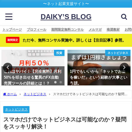
〜ネット起業支援サイト〜
DAIKY’S BLOG
トップページ
プロフィール
期間限定無料コンサル
メルマガ
推奨教材
お問
ただ今、無料コンサル実施中。詳しくは【注目記事】参照。
期間限定
投資
ネットビジネス
これはヤバイ！【完全無料】月利
1円でもいいから「ネットでお金
50%を叩き出せる驚異のFX自動
を稼いだ」という経験が大事とい
売買ツールの詳細とは！？
う話。
ホーム
ネットビジネス
スマホだけでネットビジネスは可能なのか？疑問を
スッキリ解決！
ネットビジネス
スマホだけでネットビジネスは可能なのか？疑問
をスッキリ解決！