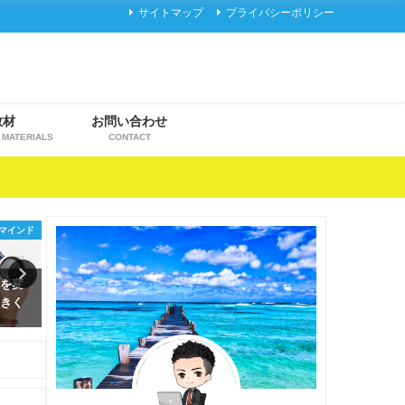
サイトマップ
プライバシーポリシー
教材
お問い合わせ
MATERIALS
CONTACT
アフィリエイト
一般情報
エイト初心者必見】
4月1日より副業解禁！？法改正
これはヤバイ
→物販→情報商材」
により働き方が大きく変わって
利50%を叩き
視しろ！選択を間違
くる！
動売買ツール
までたっても稼げな