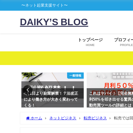
〜ネット起業支援サイト〜
DAIKY’S BLOG
トップページ
プロフィ
HOME
PROFILE
一般情報
投資
より副業解禁！？法改正
これはヤバイ！【完全無料】月
1円でもい
き方が大きく変わって
利50%を叩き出せる驚異のFX自
を稼いだ」
動売買ツールの詳細とは！？
いう話。
ホーム
ネットビジネス
転売ビジネス
転売では