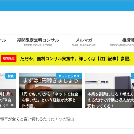
ール
期間限定無料コンサル
メルマガ
推奨
FREE CONSULTING
MAIL MAGAZINE
RECOMMENDED 
ただ今、無料コンサル実施中。詳しくは【注目記事】参照。
期間限定
ネットビジネス
マインド
いから「ネットでお金
本業を副業にしろ！考え方を変
【アフィリ
という経験が大事と
えるだけで行動と収入が大きく
「トレンド
変わってくる！
の順番は無
えるといつ
い
回転率が全てと言い切れるたった１つの理由